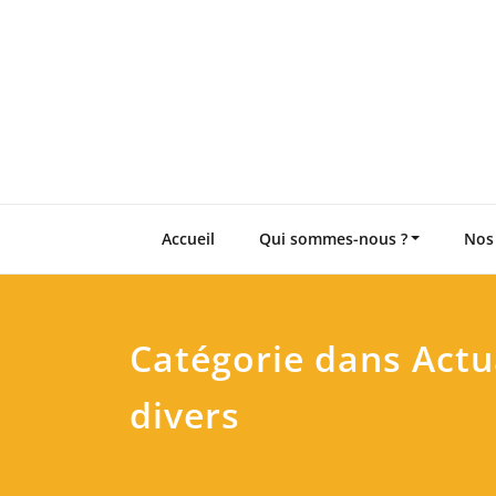
Skip
to
content
Accueil
Qui sommes-nous ?
Nos
Catégorie dans Actua
divers