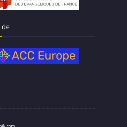
t de
epik.com