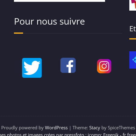
Pour nous suivre
E
Proudly powered by
WordPress
| Theme:
Stacy
by SpiceThemes
es photos et images crées par pressfoto ; jcomp; Freepik - fr.fre