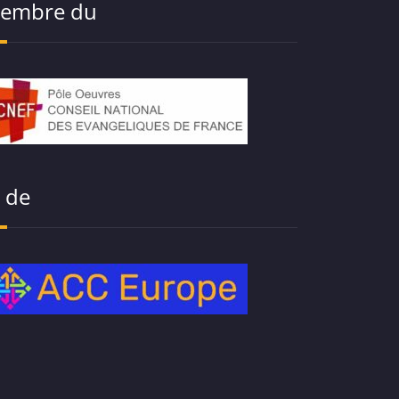
embre du
t de