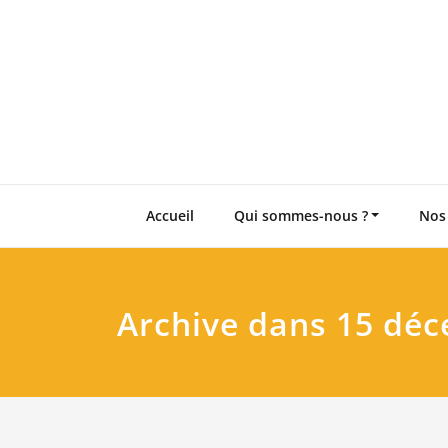
Skip
to
content
Accueil
Qui sommes-nous ?
Nos
Archive dans 15 dé