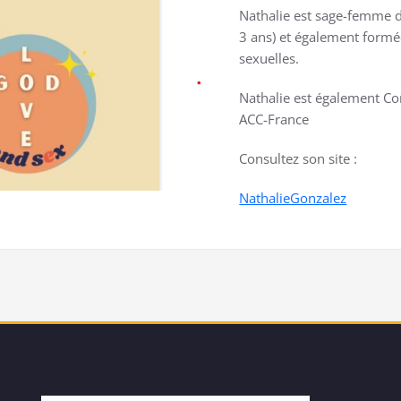
Nathalie est sage-femme 
3 ans) et également formée
sexuelles.
Nathalie est également Con
ACC-France
Consultez son site :
NathalieGonzalez