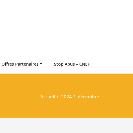
 relation d'aide chrétienne
n des Conseillers Chrétiens
Offres Partenaires
Stop Abus – CNEF
Accueil
2024
décembre