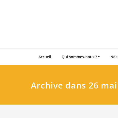
Skip
to
content
Accueil
Qui sommes-nous ?
Nos
Archive dans 26 mai