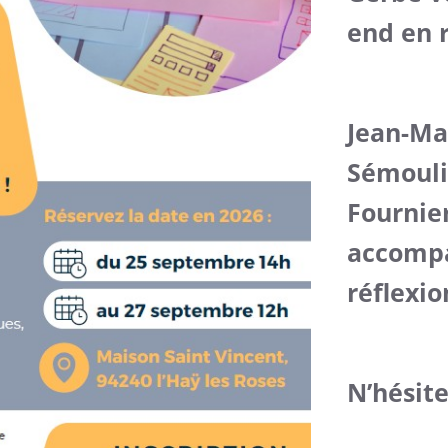
end en 
Jean-Ma
Sémouli
Fournie
accompa
réflexio
N’hésit