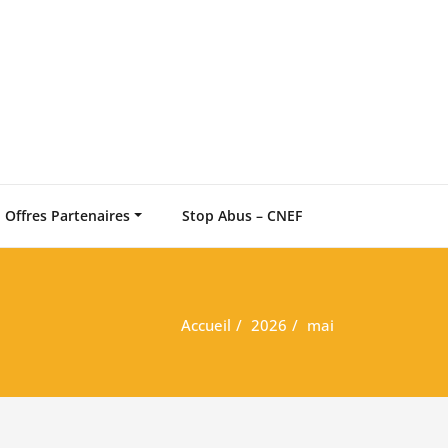
 relation d'aide chrétienne
n des Conseillers Chrétiens
Offres Partenaires
Stop Abus – CNEF
Accueil
2026
mai