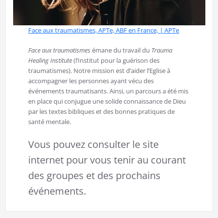
Face aux traumatismes, APTe, ABF en France, | APTe
Face aux traumatismes
émane du travail du
Trauma
Healing Institute
(l’Institut pour la guérison des
traumatismes). Notre mission est d’aider l’Eglise à
accompagner les personnes ayant vécu des
événements traumatisants. Ainsi, un parcours a été mis
en place qui conjugue une solide connaissance de Dieu
par les textes bibliques et des bonnes pratiques de
santé mentale.
Vous pouvez consulter le site
internet pour vous tenir au courant
des groupes et des prochains
événements.